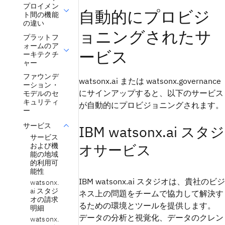
プロイメン
自動的にプロビジ
ト間の機能
の違い
ョニングされたサ
プラットフ
ォームのア
ービス
ーキテクチ
ャー
ファウンデ
watsonx.ai または watsonx.governance
ーション・
にサインアップすると、以下のサービス
モデルのセ
キュリティ
が自動的にプロビジョニングされます。
ー
サービス
IBM watsonx.ai スタジ
サービス
オサービス
および機
能の地域
的利用可
能性
IBM watsonx.ai スタジオは、貴社のビジ
watsonx.
ai スタジ
ネス上の問題をチームで協力して解決す
オの請求
るための環境とツールを提供します。
明細
データの分析と視覚化、データのクレン
watsonx.