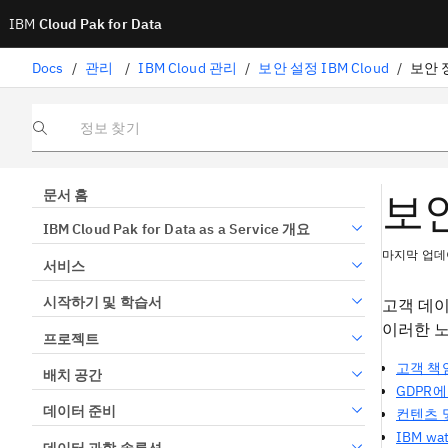
IBM
Cloud Pak for Data
Docs
/
관리
/
IBM Cloud 관리
/
보안 설정 IBM Cloud
/
보안 정
정보 찾기
보안
문서 홈
IBM Cloud Pak for Data as a Service 개요
마지막 업데이
서비스
시작하기 및 학습서
고객 데이터
이러한 노
프로젝트
고객 책
배치 공간
GDPR에
데이터 준비
컨텐츠 
IBM w
데이터 과학 솔루션