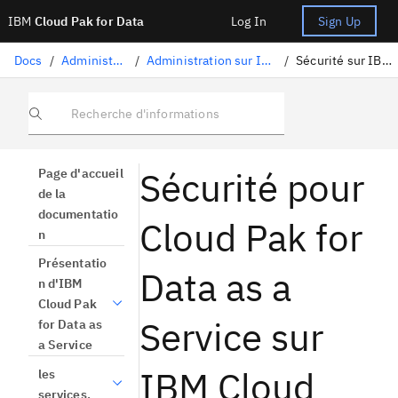
IBM
Cloud Pak for Data
Log In
Sign Up
Docs
/
Administration
/
Administration sur IBM Cloud
/
Sécurité sur IBM Cloud
Recherche d'informations
Sécurité pour
Page d'accueil
de la
documentatio
Cloud Pak for
n
Présentatio
Data as a
n d'IBM
Cloud Pak
Service sur
for Data as
a Service
IBM Cloud
les
services.