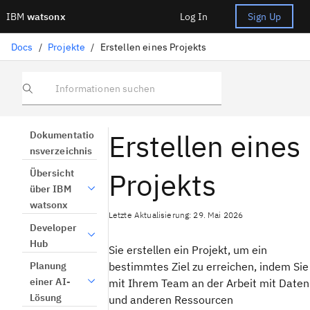
IBM
watsonx
Log In
Sign Up
Docs
/
Projekte
/
Erstellen eines Projekts
Informationen suchen
Erstellen eines
Dokumentatio
nsverzeichnis
Projekts
Übersicht
über IBM
watsonx
Letzte Aktualisierung: 29. Mai 2026
Developer
Hub
Sie erstellen ein Projekt, um ein
bestimmtes Ziel zu erreichen, indem Sie
Planung
einer AI-
mit Ihrem Team an der Arbeit mit Daten
Lösung
und anderen Ressourcen