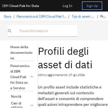
IBM
Cloud Pak for Data
Log In
Sign Up
Docs
/
Panoramica di IBM Cloud Pak for Data as a Service
/
Tipi di asset e proprietà
/
Profili
Trova informazioni
Profili degli
Home della
documentazio
ne
asset di dati
Panoramica
di IBM
Ultimo aggiornamento: 17 giu 2026
Cloud Pak
for Data as
Un profilo asset include statistiche e
a Service
metadati generati sul contenuto
Novità
dell'asset e consente di comprendere
Casi di
quali azioni intraprendere per migliorare
utilizzo