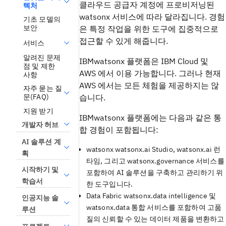
클라우드 공급자 계정에 프로비저닝된
텍처
watsonx 서비스에 따라 달라집니다. 경험
기초 모델의
보안
은 특정 작업을 위한 도구에 집중적으로
접근할 수 있게 해줍니다.
서비스
알려진 문제
IBMwatsonx 플랫폼은 IBM Cloud 및
점 및 제한
AWS 에서 이용 가능합니다. 그러나 현재
사항
AWS 에서는 모든 체험을 제공하지는 않
자주 묻는 질
습니다.
문(FAQ)
지원 받기
IBMwatsonx 플랫폼에는 다음과 같은 통
개발자 허브
합 경험이 포함됩니다:
AI 솔루션 계
watsonx watsonx.ai Studio, watsonx.ai 런
획
타임, 그리고 watsonx.governance 서비스를
시작하기 및
포함하여 AI 솔루션을 구축하고 관리하기 위
학습서
한 도구입니다.
Data Fabric watsonx.data intelligence 및
인공지능 솔
watsonx.data 통합 서비스를 포함하여 고품
루션
질의 신뢰할 수 있는 데이터 제품을 변환하고