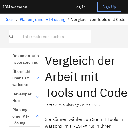
IBM
watsonx
Log In
Sign Up
Docs
/
Planung einer AI-Lösung
/
Vergleich von Tools und Code
Informationen suchen
Vergleich der
Dokumentatio
nsverzeichnis
Arbeit mit
Übersicht
über IBM
watsonx
Tools und Code
Developer
Hub
Letzte Aktualisierung: 22. Mai 2026
Planung
einer AI-
Sie können wählen, ob Sie mit Tools in
Lösung
watsonx, mit REST-APIs in Ihrer