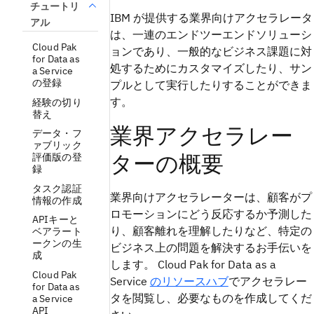
チュートリ
IBM が提供する業界向けアクセラレータ
アル
は、一連のエンドツーエンドソリューシ
Cloud Pak
ョンであり、一般的なビジネス課題に対
for Data as
処するためにカスタマイズしたり、サン
a Service
の登録
プルとして実行したりすることができま
す。
経験の切り
替え
業界アクセラレー
データ・フ
ァブリック
ターの概要
評価版の登
録
タスク認証
業界向けアクセラレーターは、顧客がプ
情報の作成
ロモーションにどう反応するか予測した
APIキーと
り、顧客離れを理解したりなど、特定の
ベアラート
ークンの生
ビジネス上の問題を解決するお手伝いを
成
します。 Cloud Pak for Data as a
Cloud Pak
Service
のリソースハブ
でアクセラレー
for Data as
タを閲覧し、必要なものを作成してくだ
a Service
API