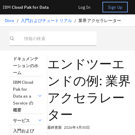
IBM
Cloud Pak for Data
Log In
Sign Up
Docs
/
入門およびチュートリアル
/
業界アクセラレーター
情報の検索
エンドツーエ
ドキュメンテ
ーションのホ
ーム
ンドの例: 業界
IBM Cloud
Pak for
アクセラレー
Data as a
Service の
ター
概要
サービス
最終更新: 2026年4月30日
入門および