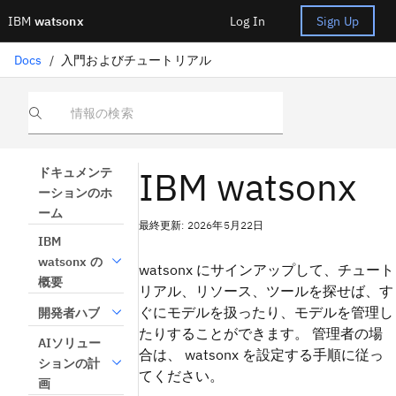
IBM
watsonx
Log In
Sign Up
Docs
/
入門およびチュートリアル
情報の検索
IBM watsonx
ドキュメンテ
ーションのホ
ーム
最終更新: 2026年5月22日
IBM
watsonx の
watsonx にサインアップして、チュート
概要
リアル、リソース、ツールを探せば、す
ぐにモデルを扱ったり、モデルを管理し
開発者ハブ
たりすることができます。 管理者の場
AIソリュー
合は、 watsonx を設定する手順に従っ
ションの計
てください。
画