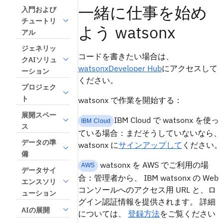
一緒に仕事を始め
入門および
チュートリ
よう watsonx
アル
ジェネリッ
コードを書きたい場合は、
クAIソリュ
watsonxDeveloper Hub
にアクセスして
ーション
ください。
プロジェク
ト
watsonx で作業を開始する：
展開スペー
IBM Cloud で watsonx を使っ
IBM Cloud
ス
ている場合：まだそうしていないなら、
データの準
watsonx に
サインアップして
ください。
備
watsonx を AWS でご利用の場
AWS
データサイ
合：管理者から、 IBM watsonx の Web
エンスソリ
コンソールへのアクセス用 URL と、ロ
ューション
グイン認証情報を提供されます。 詳細
AIの展開
については、
登録方法
をご覧ください