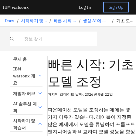
IBM
watsonx
Log In
Sign Up
Docs
/
시작하기 및 학습서
/
빠른 시작 학습서
/
생성 AI에 대한 작업
/
기초 모델 조정
정보 찾기
빠른 시작: 기초
문서 홈
IBM
모델 조정
watsonx 개
요
개발자 허브
마지막 업데이트 날짜: 2026년 5월 22일
AI 솔루션 계
파운데이션 모델을 조정하는 데에는 몇
획
가지 이유가 있습니다. 레이블이 지정된
시작하기 및
많은 예제에서 모델을 튜닝하여 프롬프트
학습서
엔지니어링과 비교하여 모델 성능을 향상