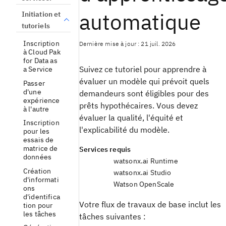
automatique
Initiation et
tutoriels
Inscription
Dernière mise à jour : 21 juil. 2026
à Cloud Pak
for Data as
Suivez ce tutoriel pour apprendre à
a Service
évaluer un modèle qui prévoit quels
Passer
d'une
demandeurs sont éligibles pour des
expérience
prêts hypothécaires. Vous devez
à l'autre
évaluer la qualité, l'équité et
Inscription
l'explicabilité du modèle.
pour les
essais de
matrice de
Services requis
données
watsonx.ai Runtime
Création
watsonx.ai Studio
d'informati
Watson OpenScale
ons
d'identifica
Votre flux de travaux de base inclut les
tion pour
les tâches
tâches suivantes :