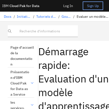
IBM
Cloud Pak for Data
Log In
Sign Up
Docs
/
Initiation et tutoriels
/
Tutoriels de démarrage rapide
/
Gouverner l'IA
/
Evaluer un modèle d'apprentissage automatique
Recherche d'informations
Démarrage
Page d'accueil
de la
documentatio
rapide:
n
Présentatio
Evaluation d'un
n d'IBM
Cloud Pak
modèle
for Data as
a Service
d'apprentissag
les
services.