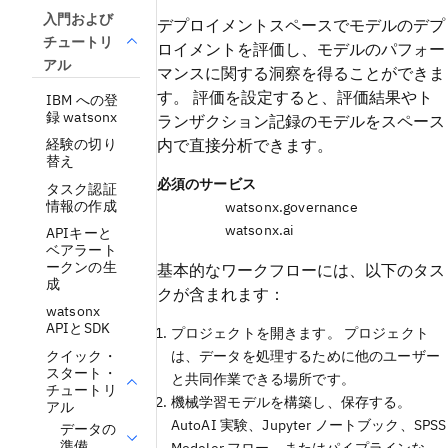
入門および
デプロイメントスペースでモデルのデプ
チュートリ
ロイメントを評価し、モデルのパフォー
アル
マンスに関する洞察を得ることができま
す。 評価を設定すると、評価結果やト
IBM への登
録 watsonx
ランザクション記録のモデルをスペース
経験の切り
内で直接分析できます。
替え
必須のサービス
タスク認証
情報の作成
watsonx.governance
watsonx.ai
APIキーと
ベアラート
ークンの生
基本的なワークフローには、以下のタス
成
クが含まれます：
watsonx
APIとSDK
プロジェクトを開きます。 プロジェクト
クイック・
は、データを処理するために他のユーザー
スタート・
と共同作業できる場所です。
チュートリ
機械学習モデルを構築し、保存する。
アル
AutoAI 実験、Jupyter ノートブック、SPSS
データの
準備