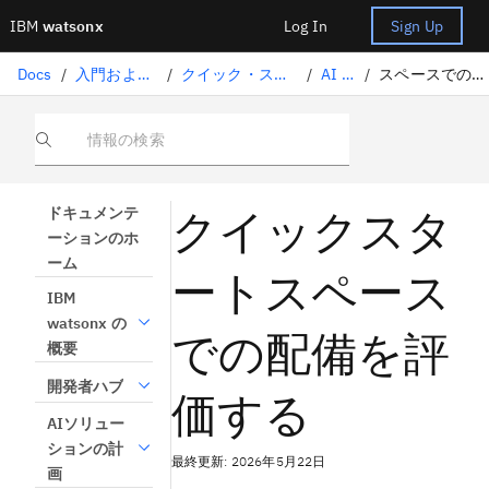
IBM
watsonx
Log In
Sign Up
Docs
/
入門およびチュートリアル
/
クイック・スタート・チュートリアル
/
AI の管理
/
スペースでのデプロイメントの評価
情報の検索
クイックスタ
ドキュメンテ
ーションのホ
ーム
ートスペース
IBM
watsonx の
での配備を評
概要
開発者ハブ
価する
AIソリュー
ションの計
最終更新: 2026年5月22日
画