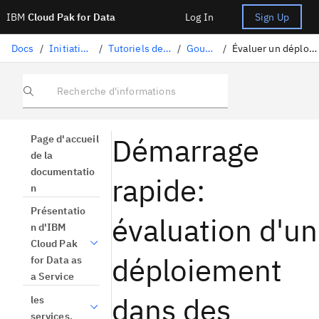
IBM
Cloud Pak for Data
Log In
Sign Up
Docs
/
Initiation et tutoriels
/
Tutoriels de démarrage rapide
/
Gouverner l'IA
/
Évaluer un déploiement dans les espaces
Recherche d'informations
Démarrage
Page d'accueil
de la
documentatio
rapide:
n
Présentatio
évaluation d'un
n d'IBM
Cloud Pak
déploiement
for Data as
a Service
dans des
les
services.