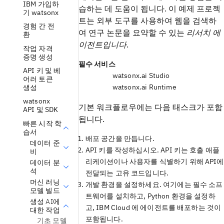
IBM 가입하
습하는 데 도움이 됩니다. 이 예제 프로젝
기 watsonx
트는 외부 도구를 사용하여 웹을 검색하
경험 간 전
여 연구 논문을 요약할 수 있는
리서치 에
환
이전트입니다
.
작업 자격
증명 생성
필수 서비스
API 키 및 베
watsonx.ai Studio
어러 토큰
watsonx.ai Runtime
생성
watsonx
기본 워크플로우에는 다음 태스크가 포함
API 및 SDK
됩니다.
빠른 시작 학
습서
배포 공간을 만듭니다.
데이터 준
API 키를 작성하십시오. API 키는 호출 애플
비
리케이션이나 사용자를 식별하기 위해 API에
데이터 분
석
전달되는 고유 코드입니다.
머신 러닝
개발 환경을 설정하세요. 여기에는 필수 소프
모델 빌드
트웨어를 설치하고, Python 환경을 설정하
생성 AI에
고, IBM Cloud 에 에이전트를 배포하는 것이
대한 작업
포함됩니다.
기초 모델