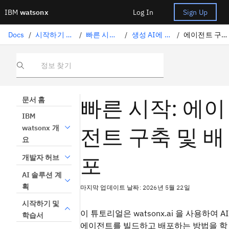
IBM
watsonx
Log In
Sign Up
Docs
/
시작하기 및 학습서
/
빠른 시작 학습서
/
생성 AI에 대한 작업
/
에이전트 구축 및 배포
정보 찾기
빠른 시작: 에이
문서 홈
IBM
전트 구축 및 배
watsonx 개
요
포
개발자 허브
AI 솔루션 계
획
마지막 업데이트 날짜: 2026년 5월 22일
시작하기 및
이 튜토리얼은 watsonx.ai 을 사용하여 AI
학습서
에이전트를 빌드하고 배포하는 방법을 학