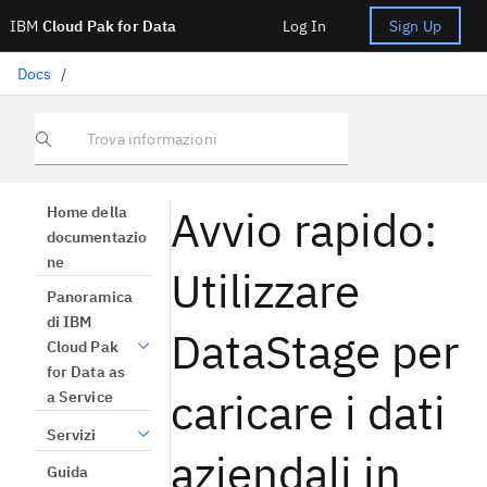
IBM
Cloud Pak for Data
Log In
Sign Up
Docs
/
Trova informazioni
Avvio rapido:
Home della
documentazio
ne
Utilizzare
Panoramica
di IBM
DataStage per
Cloud Pak
for Data as
caricare i dati
a Service
Servizi
aziendali in
Guida