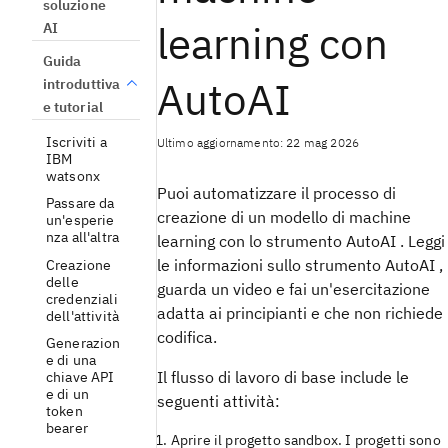
soluzione
learning con
AI
Guida
AutoAI
introduttiva
e tutorial
Iscriviti a
Ultimo aggiornamento: 22 mag 2026
IBM
watsonx
Puoi automatizzare il processo di
Passare da
creazione di un modello di machine
un'esperie
nza all'altra
learning con lo strumento AutoAI . Leggi
le informazioni sullo strumento AutoAI ,
Creazione
delle
guarda un video e fai un'esercitazione
credenziali
adatta ai principianti e che non richiede
dell'attività
codifica.
Generazion
e di una
Il flusso di lavoro di base include le
chiave API
e di un
seguenti attività:
token
bearer
Aprire il progetto sandbox. I progetti sono