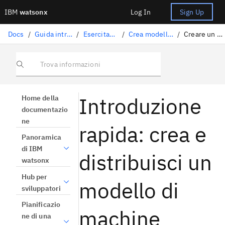
IBM
watsonx
Log In
Sign Up
Docs
/
Guida introduttiva e tutorial
/
Esercitazioni introduttive
/
Crea modelli di machine learning
/
Creare un modello con AutoAI
Trova informazioni
Introduzione
Home della
documentazio
ne
rapida: crea e
Panoramica
di IBM
distribuisci un
watsonx
Hub per
modello di
sviluppatori
Pianificazio
machine
ne di una