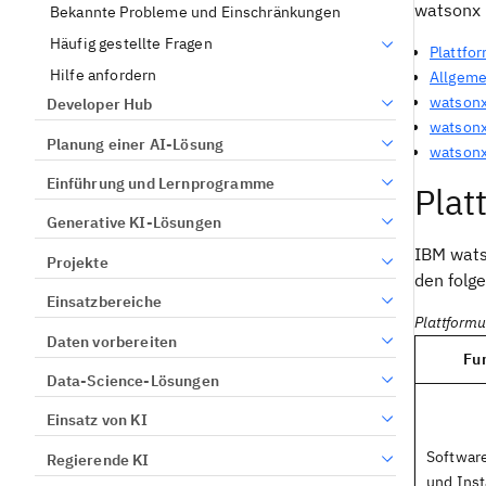
watsonx 
Bekannte Probleme und Einschränkungen
Häufig gestellte Fragen
Plattfo
Hilfe anfordern
Allgeme
watsonx
Developer Hub
watsonx
Planung einer AI-Lösung
watsonx
Einführung und Lernprogramme
Plat
Generative KI-Lösungen
IBM wats
Projekte
den folg
Einsatzbereiche
Plattform
Daten vorbereiten
Fu
Data-Science-Lösungen
Einsatz von KI
Softwar
Regierende KI
und Inst