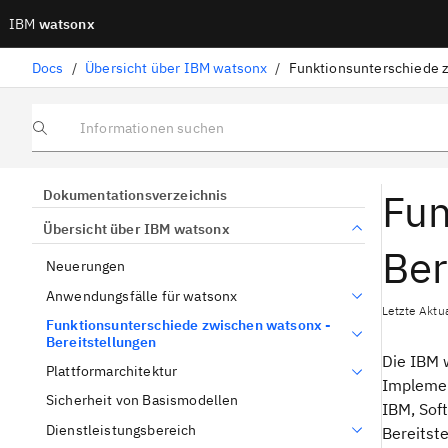
IBM
watsonx
Docs
/
Übersicht über IBM watsonx
/
Informationen suchen
Fun
Dokumentationsverzeichnis
Übersicht über IBM watsonx
Ber
Neuerungen
Anwendungsfälle für watsonx
Letzte Aktu
Funktionsunterschiede zwischen watsonx -
Bereitstellungen
Die IBM 
Plattformarchitektur
Implement
Sicherheit von Basismodellen
IBM, Sof
Dienstleistungsbereich
Bereitst