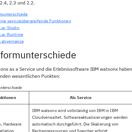
2.4, 2.3 und 2.2.
rmunterschiede
ine serviceübergreifende Funktionen
.ai-Studio
.ai-Runtime
.governance
tformunterschiede
onx as a Service und die Erlebnissoftware IBM watsonx haben
enden wesentlichen Punkten:
unterschiede
nktionen
Als Service
IBM watsonx wird vollständig von IBM in IBM
Cloudverwaltet. Softwareaktualisierungen werden
e, Hardware
automatisch durchgeführt. Die Skalierung von
allation
Rechenressourcen und Speicher erfolgt