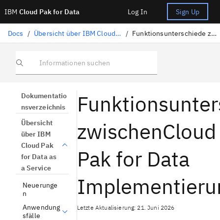
IBM
Cloud Pak for Data
Log In
Sign Up
Docs
/
Übersicht über IBM Cloud Pak for Data as a Service
/
Funktionsunterschiede zwischenCloud Pak for Data Implementierungen
Informationen suchen
Funktionsunter
Dokumentatio
nsverzeichnis
zwischenCloud
Übersicht
über IBM
Cloud Pak
Pak for Data
for Data as
a Service
Implementieru
Neuerunge
n
Anwendung
Letzte Aktualisierung: 21. Juni 2026
sfälle