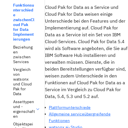
Funktionsu
Cloud Pak for Data as a Service und
nterschied
Cloud Pak for Data weisen einige
e
zwischenCl
Unterschiede bei den Features und der
oud Pak
Implementierung auf. Cloud Pak for
for Data
Data as a Service ist ein Set von IBM
Implement
ierungen
Cloud-Services. Cloud Pak for Data 5.4
Beziehung
wird als Software angeboten, die Sie auf
en
IBM Software Hub installieren und
zwischen
Services
verwalten müssen. Dienste, die in
beiden Bereitstellungen verfügbar sind,
Vergleich
von
weisen zudem Unterschiede in den
watsonx
Funktionen auf Cloud Pak for Data as a
und Cloud
Pak for
Service im Vergleich zu Cloud Pak for
Data
Data, 5.4, 5.3 und 5.2 auf.
Assettypen
und -
Plattformunterschiede
eigenschaft
Allgemeine serviceübergreifende
en
Funktionen
Objektspei
watsonx.ai-Studio