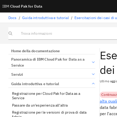
IBM
Cloud Pak for Data
Docs
/
Guida introduttiva e tutorial
/
Esercitazioni dei casi di u
Trova informazioni
Ese
Home della documentazione
Panoramica di IBM Cloud Pak for Data as a
dei
Service
Servizi
Ultimo aggi
Guida introduttiva e tutorial
Registrazione per Cloud Pak for Data as a
Continuaz
Service
alta qual
Passare da un'esperienza all'altra
data fabr
Registrazione per le versioni di prova di data
per l'acc
fabric