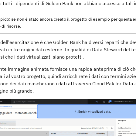
tutti i dipendenti di Golden Bank non abbiano accesso a tali i
apido:
se non è stato ancora creato il progetto di esempio per questa 
 di risorse.
 dell'esercitazione è che Golden Bank ha diversi reparti che dev
ti in tre origini dati esterne. In qualità di Data Steward del te
i che i dati virtualizzati siano protetti.
te immagine animata fornisce una rapida anteprima di ciò che s
uali al vostro progetto, quindi arricchirete i dati con termini 
ione dei dati mascherano i dati attraverso Cloud Pak for Data a
ine più grande.