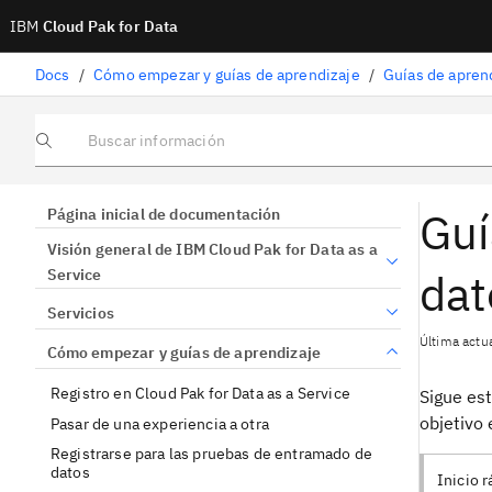
IBM
Cloud Pak for Data
Docs
/
Cómo empezar y guías de aprendizaje
/
Guías de apren
Buscar información
Guí
Página inicial de documentación
Visión general de IBM Cloud Pak for Data as a
dat
Service
Servicios
Última actua
Cómo empezar y guías de aprendizaje
Registro en Cloud Pak for Data as a Service
Sigue est
objetivo 
Pasar de una experiencia a otra
Registrarse para las pruebas de entramado de
datos
Inicio r