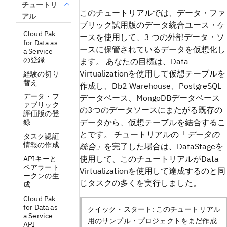
チュートリ
このチュートリアルでは、データ・ファ
アル
ブリック試用版のデータ統合ユース・ケ
Cloud Pak
ースを使用して、3 つの外部データ・ソ
for Data as
ースに保管されているデータを仮想化し
a Service
の登録
ます。 あなたの目標は、Data
Virtualizationを使用して仮想テーブルを
経験の切り
替え
作成し、Db2 Warehouse、PostgreSQL
データ・フ
データベース、MongoDBデータベース
ァブリック
の3つのデータソースにまたがる既存の
評価版の登
データから、仮想テーブルを結合するこ
録
とです。 チュートリアルの「
データの
タスク認証
情報の作成
統合」
を完了した場合は、DataStageを
使用して、このチュートリアルがData
APIキーと
ベアラート
Virtualizationを使用して達成するのと同
ークンの生
じタスクの多くを実行しました。
成
Cloud Pak
for Data as
クイック・スタート:
このチュートリアル
a Service
用のサンプル・プロジェクトをまだ作成
API