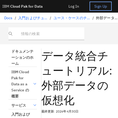
IBM
Cloud Pak for Data
Log In
Sign Up
Docs
/
入門およびチュートリアル
/
ユース・ケースのチュートリアル
/
外部データの仮想化
情報の検索
データ統合チ
ドキュメンテ
ーションのホ
ーム
ュートリアル:
IBM Cloud
Pak for
外部データの
Data as a
Service の
仮想化
概要
サービス
最終更新: 2026年4月30日
入門および