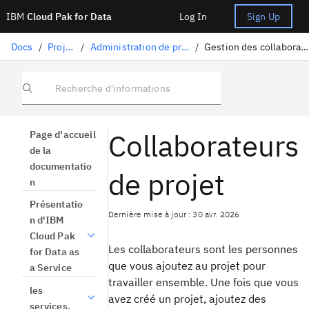
IBM
Cloud Pak for Data
Log In
Sign Up
Docs
/
Projets
/
Administration de projets
/
Gestion des collaborateurs
Recherche d'informations
Collaborateurs
Page d'accueil
de la
documentatio
de projet
n
Présentatio
Dernière mise à jour : 30 avr. 2026
n d'IBM
Cloud Pak
Les collaborateurs sont les personnes
for Data as
que vous ajoutez au projet pour
a Service
travailler ensemble. Une fois que vous
les
avez créé un projet, ajoutez des
services.