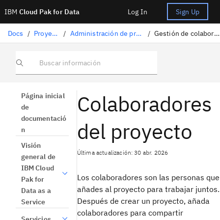
IBM
Cloud Pak for Data
Log In
Sign Up
Docs
/
Proyectos
/
Administración de proyectos
/
Gestión de colaboradores
Buscar información
Colaboradores
Página inicial
de
documentació
del proyecto
n
Visión
Última actualización: 30 abr. 2026
general de
IBM Cloud
Los colaboradores son las personas que
Pak for
añades al proyecto para trabajar juntos.
Data as a
Después de crear un proyecto, añada
Service
colaboradores para compartir
Servicios