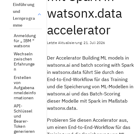
Einführung
watsonx.data
und
Lernprogra
accelerator
mme
Anmeldung
für „ IBM “
Letzte Aktualisierung: 21. Juli 2026
watsonx
Wechseln
Der Accelerator Building ML models in
zwischen
Erfahrunge
watsonx.ai and batch scoring with Spark
n
in watsonx.data führt Sie durch den
Erstellen
End-to-End-Workflow für das Training
von
und die Speicherung von ML-Modellen in
Aufgabena
nmeldeinfo
watsonx.ai und das Batch-Scoring
rmationen
dieser Modelle mit Spark im Maßstab
API-
watsonx.data.
Schlüssel
und
Probieren Sie diesen Accelerator aus,
Bearer-
Token
um einen End-to-End-Workflow für das
generieren