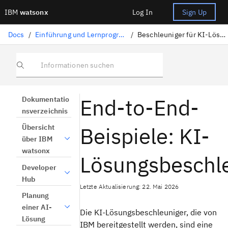
IBM
watsonx
Log In
Sign Up
Docs
/
Einführung und Lernprogramme
/
Beschleuniger für KI-Lösungen
Informationen suchen
End-to-End-
Dokumentatio
nsverzeichnis
Beispiele: KI-
Übersicht
über IBM
watsonx
Lösungsbeschl
Developer
Hub
Letzte Aktualisierung: 22. Mai 2026
Planung
einer AI-
Die KI-Lösungsbeschleuniger, die von
Lösung
IBM bereitgestellt werden, sind eine