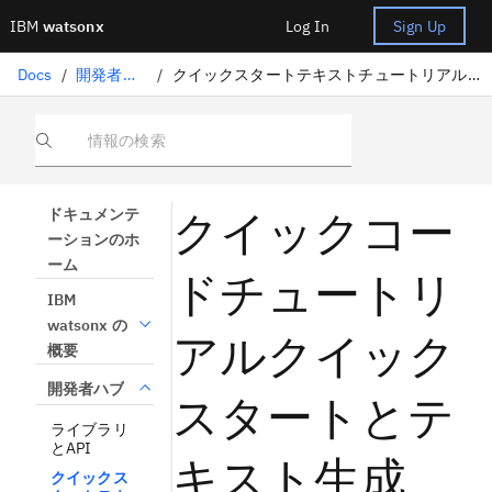
IBM
watsonx
Log In
Sign Up
Docs
/
開発者ハブ
/
クイックスタートテキストチュートリアルの作成
情報の検索
クイックコー
ドキュメンテ
ーションのホ
ーム
ドチュートリ
IBM
watsonx の
アルクイック
概要
開発者ハブ
スタートとテ
ライブラリ
とAPI
キスト生成
クイックス