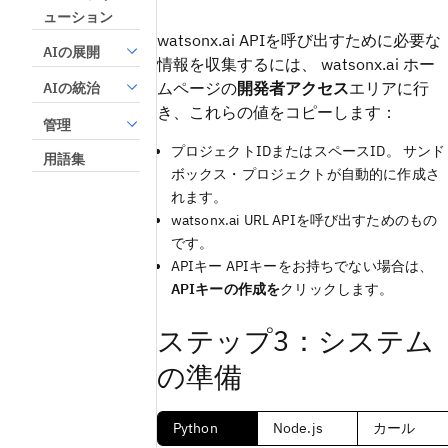
ューション
watsonx.ai APIを呼び出すために必要な
AIの展開
情報を収集するには、 watsonx.ai ホー
ムページの
開発者アクセス
エリアに行
AIの統治
き、これらの値をコピーします：
管理
プロジェクトIDまたはスペースID。 サンド
用語集
ボックス・プロジェクトが自動的に作成さ
れます。
watsonx.ai URL APIを呼び出すためのもの
です。
APIキー APIキーをお持ちでない場合は、
APIキーの作成を
クリックします。
ステップ3：システム
の準備
セットアップ手順の言語を選択してください
Python
Node.js
カール