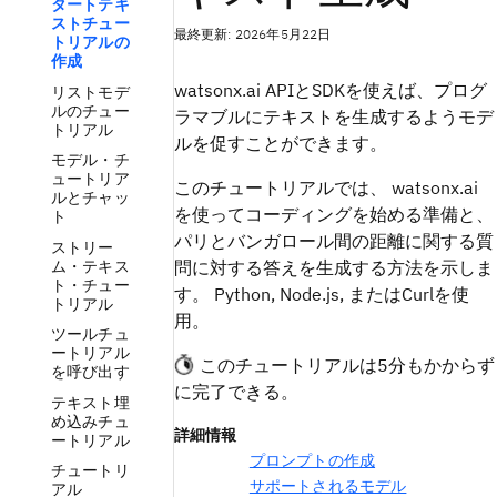
タートテキ
ストチュー
最終更新: 2026年5月22日
トリアルの
作成
watsonx.ai APIとSDKを使えば、プログ
リストモデ
ルのチュー
ラマブルにテキストを生成するようモデ
トリアル
ルを促すことができます。
モデル・チ
ュートリア
このチュートリアルでは、 watsonx.ai
ルとチャッ
を使ってコーディングを始める準備と、
ト
パリとバンガロール間の距離に関する質
ストリー
ム・テキス
問に対する答えを生成する方法を示しま
ト・チュー
す。 Python, Node.js, またはCurlを使
トリアル
用。
ツールチュ
ートリアル
このチュートリアルは5分もかからず
を呼び出す
に完了できる。
テキスト埋
め込みチュ
詳細情報
ートリアル
プロンプトの作成
チュートリ
サポートされるモデル
アル