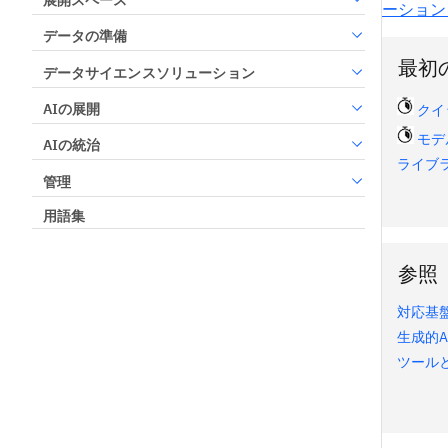
ーション
データの準備
最初
データサイエンスソリューション
AIの展開
クイ
モデ
AIの統治
ライブラ
管理
用語集
参照
対応基
生成的
ツール