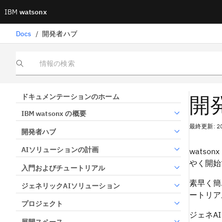
IBM
watsonx
Docs
/
開発者ハブ
情報の検索
開
ドキュメンテーションのホーム
IBM watsonx の概要
最終更新: 2
開発者ハブ
AIソリューションの計画
watso
やく開始
入門およびチュートリアル
素早く簡
ジェネリックAIソリューション
ートリア
プロジェクト
ジェネA
展開スペース