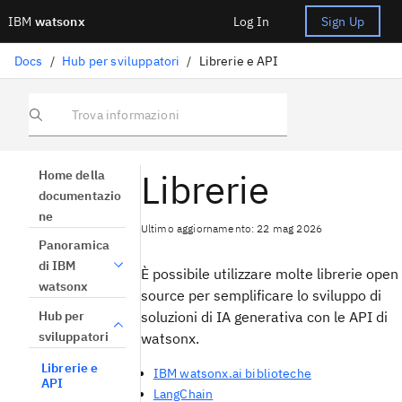
IBM
watsonx
Log In
Sign Up
Docs
/
Hub per sviluppatori
/
Librerie e API
Trova informazioni
Librerie
Home della
documentazio
ne
Ultimo aggiornamento: 22 mag 2026
Panoramica
di IBM
È possibile utilizzare molte librerie open
watsonx
source per semplificare lo sviluppo di
Hub per
soluzioni di IA generativa con le API di
sviluppatori
watsonx.
Librerie e
IBM watsonx.ai biblioteche
API
LangChain