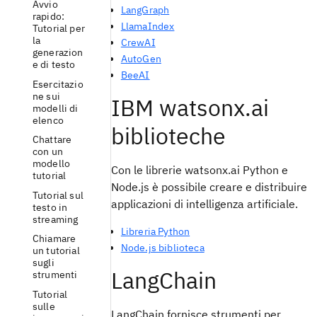
Avvio
LangGraph
rapido:
LlamaIndex
Tutorial per
la
CrewAI
generazion
AutoGen
e di testo
BeeAI
Esercitazio
ne sui
IBM watsonx.ai
modelli di
elenco
biblioteche
Chattare
con un
modello
Con le librerie watsonx.ai Python e
tutorial
Node.js è possibile creare e distribuire
Tutorial sul
applicazioni di intelligenza artificiale.
testo in
streaming
Libreria Python
Chiamare
Node.js biblioteca
un tutorial
sugli
LangChain
strumenti
Tutorial
sulle
LangChain fornisce strumenti per