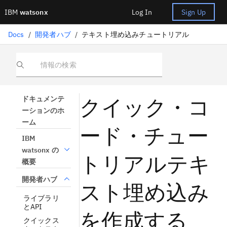
IBM
watsonx
Log In
Sign Up
Docs
/
開発者ハブ
/
テキスト埋め込みチュートリアル
情報の検索
クイック・コ
ドキュメンテ
ーションのホ
ーム
ード・チュー
IBM
watsonx の
トリアルテキ
概要
開発者ハブ
スト埋め込み
ライブラリ
とAPI
を作成する
クイックス