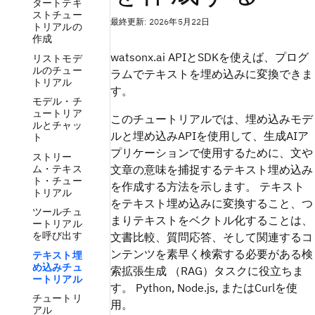
タートテキ
ストチュー
最終更新: 2026年5月22日
トリアルの
作成
watsonx.ai APIとSDKを使えば、プログ
リストモデ
ルのチュー
ラムでテキストを埋め込みに変換できま
トリアル
す。
モデル・チ
ュートリア
このチュートリアルでは、埋め込みモデ
ルとチャッ
ルと埋め込みAPIを使用して、生成AIア
ト
プリケーションで使用するために、文や
ストリー
ム・テキス
文章の意味を捕捉するテキスト埋め込み
ト・チュー
を作成する方法を示します。 テキスト
トリアル
をテキスト埋め込みに変換すること、つ
ツールチュ
まりテキストをベクトル化することは、
ートリアル
を呼び出す
文書比較、質問応答、そして関連するコ
ンテンツを素早く検索する必要がある検
テキスト埋
め込みチュ
索拡張生成 （RAG）タスクに役立ちま
ートリアル
す。 Python, Node.js, またはCurlを使
チュートリ
用。
アル