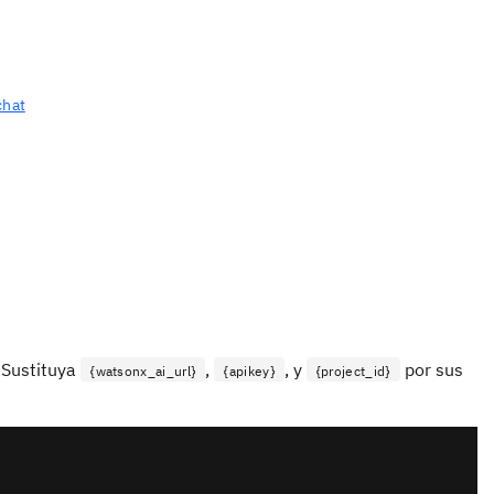
chat
 Sustituya
,
, y
por sus
{watsonx_ai_url}
{apikey}
{project_id}