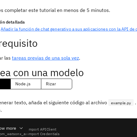
 completar este tutorial en menos de 5 minutos.
ón detallada
Añadir la función de chat generativo a sus aplicaciones con la API de 
requisito
r las
tareas previas de una sola vez
.
ea con una modelo
 el lenguaje del ejemplo de código
Node.js
Rizar
nerar texto, añada el siguiente código al archivo
.
example.py
.
ow more
ibm_watsonx_ai 
import
ibm_watsonx_ai 
import