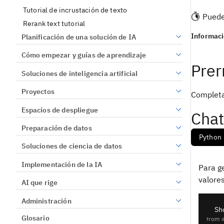
Tutorial de incrustación de texto
Puedes
Rerank text tutorial
Informaci
Planificación de una solución de IA
Cómo empezar y guías de aprendizaje
Prer
Soluciones de inteligencia artificial
Proyectos
Completa
Espacios de despliegue
Chat
Preparación de datos
Selecciona
Python
Soluciones de ciencia de datos
Implementación de la IA
Para ge
valores
AI que rige
Administración
Sh
from
 
Glosario
from
 