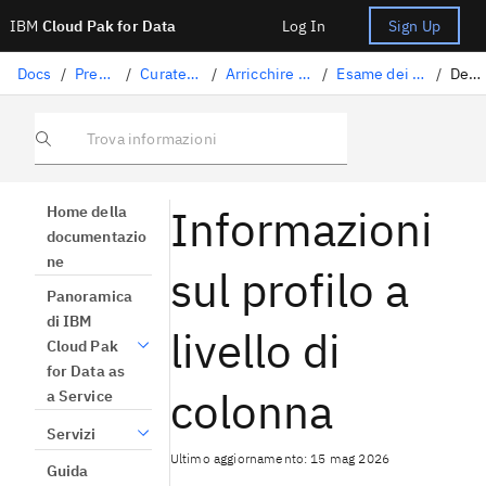
IBM
Cloud Pak for Data
Log In
Sign Up
Docs
/
Preparazione dati
/
Curatela di dati strutturati
/
Arricchire il vostro patrimonio di dati
/
Esame dei risultati dell'arricchimento
/
Dettagli profilo
Trova informazioni
Informazioni
Home della
documentazio
ne
sul profilo a
Panoramica
di IBM
livello di
Cloud Pak
for Data as
colonna
a Service
Servizi
Ultimo aggiornamento: 15 mag 2026
Guida