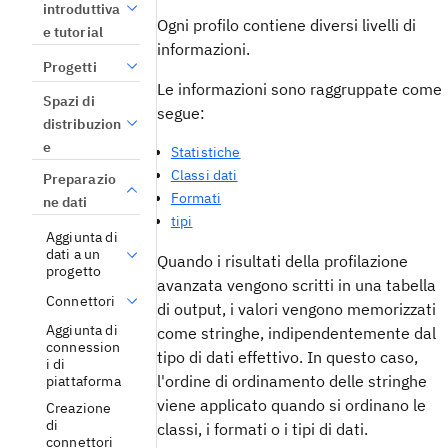
introduttiva
Ogni profilo contiene diversi livelli di
e tutorial
informazioni.
Progetti
Le informazioni sono raggruppate come
Spazi di
segue:
distribuzion
e
Statistiche
Classi dati
Preparazio
Formati
ne dati
tipi
Aggiunta di
dati a un
Quando i risultati della profilazione
progetto
avanzata vengono scritti in una tabella
Connettori
di output, i valori vengono memorizzati
Aggiunta di
come stringhe, indipendentemente dal
connession
tipo di dati effettivo. In questo caso,
i di
l'ordine di ordinamento delle stringhe
piattaforma
viene applicato quando si ordinano le
Creazione
di
classi, i formati o i tipi di dati.
connettori