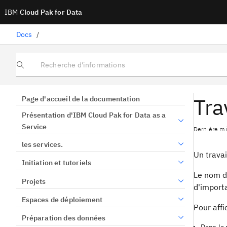
IBM
Cloud Pak for Data
Docs
/
Recherche d'informations
Tra
Page d'accueil de la documentation
Présentation d'IBM Cloud Pak for Data as a
Service
Dernière mis
les services.
Un trava
Initiation et tutoriels
Le nom d
Projets
d'import
Espaces de déploiement
Pour affi
Préparation des données