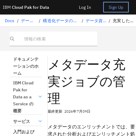
IBM
Cloud Pak for Data
Log In
Sign Up
Docs
/
データの準備
/
構造化データのキュレーション
/
データ資産の強化
/
充実した仕事の管理
情報の検索
メタデータ充
ドキュメンテ
ーションのホ
ーム
実ジョブの管
IBM Cloud
Pak for
理
Data as a
Service の
概要
最終更新: 2026年7月09日
サービス
メタデータのエンリッチメントでは、要
入門および
求された分析およびエンリッチメント処