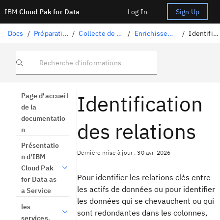
IBM
Cloud Pak for Data
Log In
Sign Up
Docs
/
Préparation des données
/
Collecte de données structurées
/
Enrichissement de vos données
/
Identifier les relations
Recherche d'informations
Identification
Page d'accueil
de la
documentatio
des relations
n
Présentatio
Dernière mise à jour : 30 avr. 2026
n d'IBM
Cloud Pak
Pour identifier les relations clés entre
for Data as
les actifs de données ou pour identifier
a Service
les données qui se chevauchent ou qui
les
sont redondantes dans les colonnes,
services.