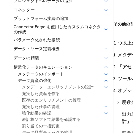
プロジェクトへのデータの追加
コネクター
プラットフォーム接続の追加
その他の
Connector Forge を使用したカスタムコネクタ
の作成
パラメータ化された接続
1 つ以
データ・ソース定義概要
メタデ
データの精製
「アセ
構造化データのキュレーション
メタデータのインポート
ツール
データ資産の強化
メタデータ・エンリッチメントの設計
オプシ
充実した資産を作る
既存のエンリッチメントの管理
度数
充実した仕事の管理
強化結果の確認
出力
表計算ソフトで結果を確認する
計」
割り当ての一括変更
データ品質チェックの管理