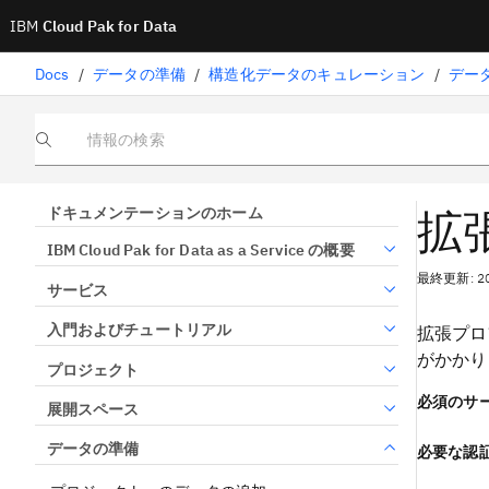
IBM
Cloud Pak for Data
Docs
/
データの準備
/
構造化データのキュレーション
/
デー
情報の検索
拡
ドキュメンテーションのホーム
IBM Cloud Pak for Data as a Service の概要
最終更新: 2
サービス
入門およびチュートリアル
拡張プロ
がかかり
プロジェクト
必須のサ
展開スペース
データの準備
必要な認