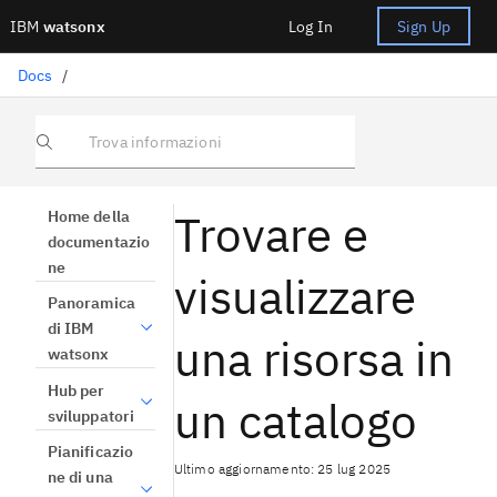
IBM
watsonx
Log In
Sign Up
Docs
/
Trova informazioni
Trovare e
Home della
documentazio
ne
visualizzare
Panoramica
di IBM
una risorsa in
watsonx
Hub per
un catalogo
sviluppatori
Pianificazio
Ultimo aggiornamento: 25 lug 2025
ne di una