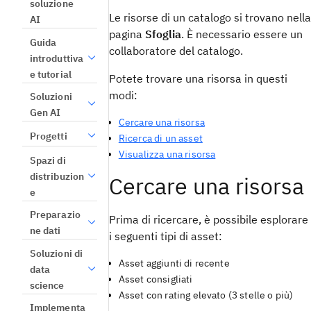
soluzione
Le risorse di un catalogo si trovano nella
AI
pagina
Sfoglia
. È necessario essere un
Guida
collaboratore del catalogo.
introduttiva
e tutorial
Potete trovare una risorsa in questi
modi:
Soluzioni
Gen AI
Cercare una risorsa
Progetti
Ricerca di un asset
Visualizza una risorsa
Spazi di
distribuzion
Cercare una risorsa
e
Preparazio
Prima di ricercare, è possibile esplorare
ne dati
i seguenti tipi di asset:
Soluzioni di
Asset aggiunti di recente
data
Asset consigliati
science
Asset con rating elevato (3 stelle o più)
Implementa