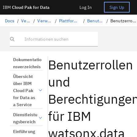
IBM
Cloud Pak for Data
Log In
Sign Up
Docs
/
Verwaltung
/
Verwaltung unter IBM Cloud
/
Plattform für Administratoren einrichten
/
Benutzer und Zugriff verwalten
/
Benutzerrollen für „ IBM Knowledge Catalog “ und „ watsonx.ai Studio“
Informationen suchen
Benutzerrollen
Dokumentatio
nsverzeichnis
und
Übersicht
über IBM
Cloud Pak
Berechtigunge
for Data as
a Service
für IBM
Dienstleistu
ngsbereich
watsonx.data
Einführung