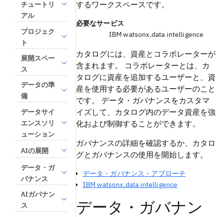
するワークスペースです。
チュートリ
アル
必要なサービス
プロジェク
IBM watsonx.data intelligence
ト
カタログには、資産とコラボレーターが
展開スペー
含まれます。 コラボレーターとは、カ
ス
タログに資産を追加するユーザーと、資
データの準
産を使用する必要があるユーザーのこと
備
です。 データ・ガバナンスをカスタマ
イズして、カタログ内のデータ資産を強
データサイ
エンスソリ
化および制御することができます。
ューション
ガバナンスの詳細を確認するか、カタロ
AIの展開
グとガバナンスの使用を開始します。
データ・ガ
データ・ガバナンス・アプローチ
バナンス
IBM watsonx.data intelligence
AIガバナン
データ・ガバナン
ス