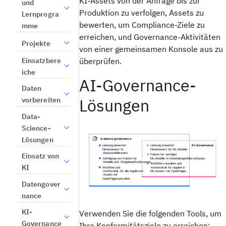
KI-Assets von der Anfrage bis zur
und
Produktion zu verfolgen, Assets zu
Lernprogra
bewerten, um Compliance-Ziele zu
mme
erreichen, und Governance-Aktivitäten
Projekte
von einer gemeinsamen Konsole aus zu
Einsatzbere
überprüfen.
iche
AI-Governance-
Daten
Lösungen
vorbereiten
Data-
Science-
Lösungen
Einsatz von
KI
Datengover
nance
KI-
Verwenden Sie die folgenden Tools, um
Governance
Ihre Konformitätsziele zu erreichen: