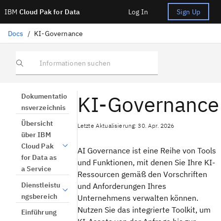
IBM
Cloud Pak for Data
Log In
Sign Up
Docs
/
KI-Governance
Informationen suchen
KI-Governance
Dokumentatio
nsverzeichnis
Übersicht
Letzte Aktualisierung: 30. Apr. 2026
über IBM
Cloud Pak
AI Governance ist eine Reihe von Tools
for Data as
und Funktionen, mit denen Sie Ihre KI-
a Service
Ressourcen gemäß den Vorschriften
Dienstleistu
und Anforderungen Ihres
ngsbereich
Unternehmens verwalten können.
Nutzen Sie das integrierte Toolkit, um
Einführung