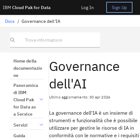
IBM
Cloud Pak for Data
Log In
Sign Up
Docs
/
Governance dell'IA
Trova informazioni
Governance
Home della
documentazio
ne
dell'AI
Panoramica
di IBM
Ultimo aggiornamento: 30 apr 2026
Cloud Pak
for Data as
La governance dell'IA è un insieme di
a Service
strumenti e funzionalità che è possibile
Servizi
utilizzare per gestire le risorse di IA in
conformità con le normative e i requisiti
Guida