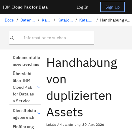
IBM
Cloud Pak for Data
Log In
Sign Up
Docs
/
Datengovernance
/
Kataloge
/
Katalog verwalten
/
Katalog erstellen
/
Handhabung von duplizierten Assets
Informationen suchen
Handhabung
Dokumentatio
nsverzeichnis
von
Übersicht
über IBM
Cloud Pak
duplizierten
for Data as
a Service
Assets
Dienstleistu
ngsbereich
Letzte Aktualisierung: 30. Apr. 2026
Einführung