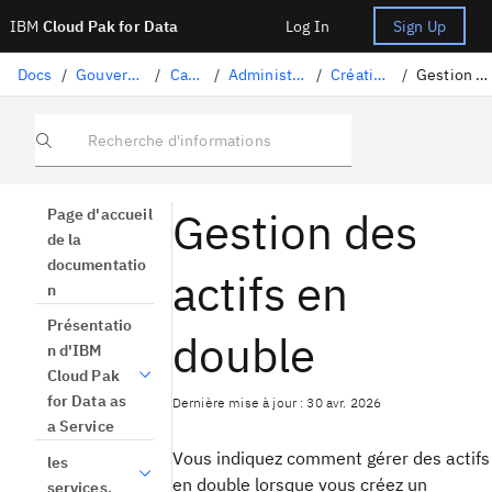
IBM
Cloud Pak for Data
Log In
Sign Up
Docs
/
Gouvernance des données
/
Catalogues
/
Administration d'un catalogue
/
Création d'un catalogue
/
Gestion des actifs en double
Recherche d'informations
Gestion des
Page d'accueil
de la
documentatio
actifs en
n
Présentatio
double
n d'IBM
Cloud Pak
for Data as
Dernière mise à jour : 30 avr. 2026
a Service
Vous indiquez comment gérer des actifs
les
en double lorsque vous créez un
services.