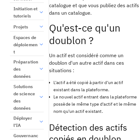
catalogue et que vous publiez des actifs
Initiation et
dans un catalogue.
tutoriels
Qu'est-ce qu'un
Projets
doublon ?
Espaces de
déploiemen
t
Un actif est considéré comme un
Préparation
doublon d'un autre actif dans ces
des
situations :
données
L'actif a été copié à partir d'un actif
Solutions
existant dans la plateforme.
de science
Le nouvel actif entrant dans la plateforme
des
possède le même type d'actif et le même
données
nom qu'un actif existant.
Déployer
Détection des actifs
l'IA
Gouvernanc
copiés en doublon