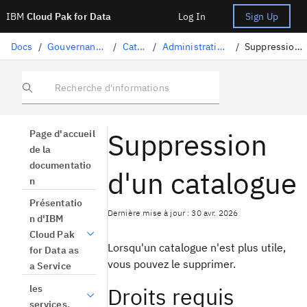
IBM
Cloud Pak for Data
Log In
Sign Up
Docs
/
Gouvernance des données
/
Catalogues
/
Administration d'un catalogue
/
Suppression d'un catalogue
Recherche d'informations
Suppression
Page d'accueil
de la
documentatio
d'un catalogue
n
Présentatio
Dernière mise à jour : 30 avr. 2026
n d'IBM
Cloud Pak
Lorsqu'un catalogue n'est plus utile,
for Data as
vous pouvez le supprimer.
a Service
les
Droits requis
services.