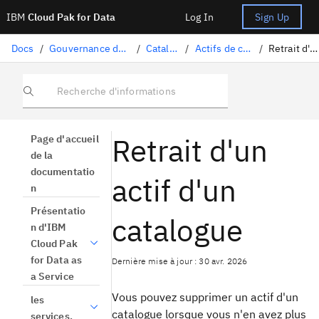
IBM
Cloud Pak for Data
Log In
Sign Up
Docs
/
Gouvernance des données
/
Catalogues
/
Actifs de catalogue
/
Retrait d'un actif
Recherche d'informations
Retrait d'un
Page d'accueil
de la
documentatio
actif d'un
n
Présentatio
catalogue
n d'IBM
Cloud Pak
for Data as
Dernière mise à jour : 30 avr. 2026
a Service
Vous pouvez supprimer un actif d'un
les
catalogue lorsque vous n'en avez plus
services.