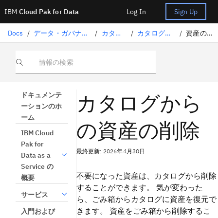
IBM
Cloud Pak for Data
Log In
Sign Up
Docs
/
データ・ガバナンス
/
カタログ
/
カタログ資産
/
資産の削除
情報の検索
カタログから
ドキュメンテ
ーションのホ
ーム
の資産の削除
IBM Cloud
Pak for
最終更新: 2026年4月30日
Data as a
Service の
不要になった資産は、カタログから削除
概要
することができます。 気が変わった
サービス
ら、ごみ箱からカタログに資産を復元で
きます。 資産をごみ箱から削除するこ
入門および