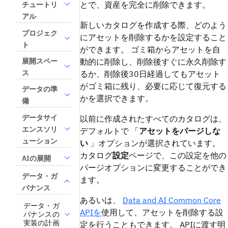
とで、資産を完全に削除できます。
チュートリ
アル
新しいカタログを作成する際、どのよう
プロジェク
にアセットを削除するかを設定すること
ト
ができます。 ゴミ箱からアセットを自
展開スペー
動的に削除し、削除後すぐに永久削除す
ス
るか、削除後30日経過してもアセット
がゴミ箱に残り、必要に応じて復元する
データの準
かを選択できます。
備
データサイ
以前に作成されたすべてのカタログは、
エンスソリ
デフォルトで 「
アセットをパージしな
ューション
い
」オプションが選択されています。
カタログ
設定
ページで、この設定を他の
AIの展開
パージオプションに変更することができ
データ・ガ
ます。
バナンス
あるいは、
Data and AI Common Core
データ・ガ
APIを
使用して、アセットを削除する設
バナンスの
実装の計画
定を行うこともできます。 APIに渡す明