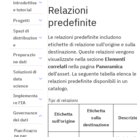
introduttiva
Relazioni
e tutorial
predefinite
Progetti
Spazi di
Le relazioni predefinite includono
distribuzion
etichette di relazione sull'origine e sulla
e
destinazione. Queste relazioni vengono
Preparazio
visualizzate nella sezione
Elementi
ne dati
correlati
nella pagina
Panoramica
Soluzioni di
dell'asset. La seguente tabella elenca le
data
relazioni predefinite disponibili in un
science
catalogo.
Implementa
Tipi di relazioni
re l'IA
Etichetta
Governance
Etichetta
sulla
Descrizi
dei dati
sull'origine
destinazione
Pianificazio
ne per