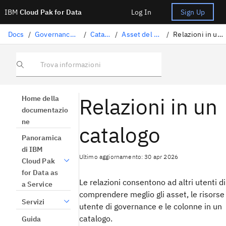
IBM
Cloud Pak for Data
Log In
Sign Up
Docs
/
Governance dei dati
/
Cataloghi
/
Asset del catalogo
/
Relazioni in un catalogo
Trova informazioni
Relazioni in un
Home della
documentazio
ne
catalogo
Panoramica
di IBM
Ultimo aggiornamento: 30 apr 2026
Cloud Pak
for Data as
Le relazioni consentono ad altri utenti di
a Service
comprendere meglio gli asset, le risorse
Servizi
utente di governance e le colonne in un
catalogo.
Guida