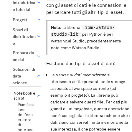
introduttiva
con gli asset di dati e le connessioni e
e tutorial
per cercare tutti gli altri tipi di asset.
Progetti
ibm-watson-
Nota:
la libreria '
Spazi di
studio-lib
per Python è per
distribuzion
watsonx.ai Studio, precedentemente
e
noto come Watson Studio.
Preparazio
ne dati
Esistono due tipi di asset di dati:
Soluzioni di
Le
risorse di dati memorizzate
si
data
riferiscono ai file presenti nello storage
science
associato al worspace corrente (ad
Notebook e
esempio il progetto). La libreria può
script
caricare e salvare questi file. Per dati più
Pianificaz
grandi di un megabyte, questa operazione
ione
dell'esp
non è consigliata. La libreria richiede che i
erienza
dati siano conservati nella memoria nella
di
sua interezza, il che potrebbe essere
noteboo