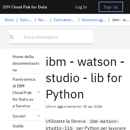
IBM
Cloud Pak for Data
Log In
Sign Up
Docs
/
Soluzioni di data science
/
Notebook e script
/
Caricamento e accesso ai dati in un notebook
/
Accesso agli asset del progetto con ibm - watson - studio - lib
/
ibm - watson - studio - lib for Python
Trova informazioni
ibm - watson -
Home della
documentazio
ne
studio - lib for
Panoramica
di IBM
Python
Cloud Pak
for Data as
a Service
Ultimo aggiornamento: 30 apr 2026
Servizi
Utilizzate la libreria
ibm-watson-
Guida
per Python per lavorare
studio-lib