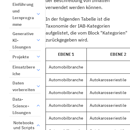
der Beschreibung von Inhalten
Einführung
verwendet werden können.
und
Lernprogra
In der folgenden Tabelle ist die
mme
Taxonomie der IAB-Kategorien
aufgelistet, die vom Block "Kategorien"
Generative
zurückgegeben wird.
KI-
Lösungen
EBENE 1
EBENE 2
Projekte
Einsatzbere
Automobilbranche
iche
Automobilbranche
Autokarosseriestile
Daten
vorbereiten
Automobilbranche
Autokarosseriestile
Data-
Automobilbranche
Autokarosseriestile
Science-
Lösungen
Automobilbranche
Autokarosseriestile
Notebooks
und Scripts