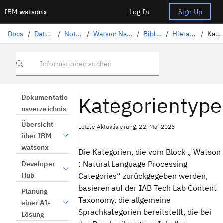
IBM
watsonx
Log In
Sign Up
Docs
/
Data-Science-Lösungen
/
Notebooks und Scripts
/
Watson Natural Language Processing (Verarbeitung natürlicher Sprache)
/
Bibliothekstaskkatalog
/
Hierarchische Kategorisierung
/
Kategorientypen
Informationen suchen
Kategorientype
Dokumentatio
nsverzeichnis
Übersicht
Letzte Aktualisierung: 22. Mai 2026
über IBM
watsonx
Die Kategorien, die vom Block „ Watson
: Natural Language Processing
Developer
Hub
Categories“ zurückgegeben werden,
basieren auf der IAB Tech Lab Content
Planung
Taxonomy, die allgemeine
einer AI-
Sprachkategorien bereitstellt, die bei
Lösung