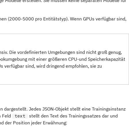
e Modelle erstellen. Sie müssen keine separaten Modelle für
chen (2000-5000 pro Entitätstyp). Wenn GPUs verfügbar sind,
siv. Die vordefinierten Umgebungen sind nicht groß genug,
bookumgebung mit einer größeren CPU-und Speicherkapazität
verfügbar sind, wird dringend empfohlen, sie zu
dargestellt. Jedes JSON-Objekt stellt eine Trainingsinstanz
s Feld
stellt den Text des Trainingssatzes dar und
text
nd der Position jeder Erwähnung: