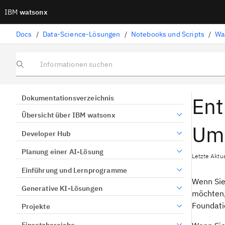
IBM
watsonx
Docs
/
Data-Science-Lösungen
/
Notebooks und Scripts
/
Informationen suchen
Ent
Dokumentationsverzeichnis
Übersicht über IBM watsonx
Um
Developer Hub
Planung einer AI-Lösung
Letzte Aktu
Einführung und Lernprogramme
Wenn Sie
Generative KI-Lösungen
möchten,
Foundati
Projekte
Einsatzbereiche