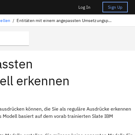
Log In
Sign Up
tellen
/
Entitäten mit einem angepassten Umsetzungsprogrammmodell erkennen
assten
ll erkennen
 ausdrücken können, die Sie als reguläre Ausdrücke erkennen
Modell basiert auf dem vorab trainierten Slate IBM