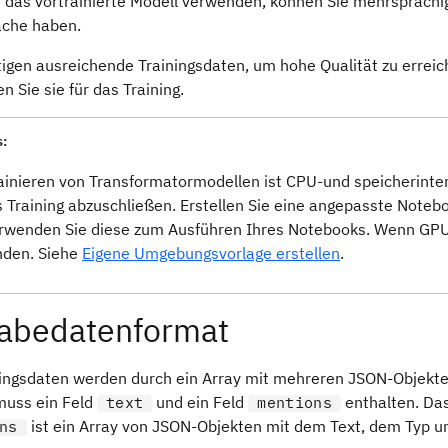
 das vortrainierte Modell verwenden, können Sie mehrsprachig
ache haben.
tigen ausreichende Trainingsdaten, um hohe Qualität zu errei
 Sie sie für das Training.
s:
ainieren von Transformatormodellen ist CPU-und speicherinten
 Training abzuschließen. Erstellen Sie eine angepasste Note
rwenden Sie diese zum Ausführen Ihres Notebooks. Wenn GPUs 
den. Siehe
Eigene Umgebungsvorlage erstellen
.
abedatenformat
ningsdaten werden durch ein Array mit mehreren JSON-Objekten 
muss ein Feld
und ein Feld
enthalten. Da
text
mentions
ist ein Array von JSON-Objekten mit dem Text, dem Typ u
ns