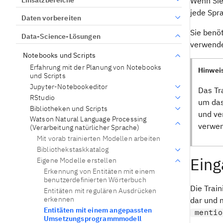
Wenn Sie
jede Spr
Daten vorbereiten
Sie benö
Data-Science-Lösungen
verwenden
Notebooks und Scripts
Erfahrung mit der Planung von Notebooks
Hinwei
und Scripts
Jupyter-Notebookeditor
Das Tr
RStudio
um das
Bibliotheken und Scripts
und ve
Watson Natural Language Processing
verwen
(Verarbeitung natürlicher Sprache)
Mit vorab trainierten Modellen arbeiten
Bibliothekstaskkatalog
Eing
Eigene Modelle erstellen
Erkennung von Entitäten mit einem
benutzerdefinierten Wörterbuch
Die Trai
Entitäten mit regulären Ausdrücken
erkennen
dar und 
Entitäten mit einem angepassten
mentio
Umsetzungsprogrammmodell