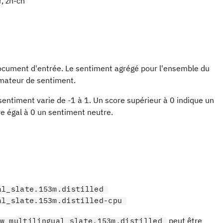
tr, zh-cn
ocument d'entrée. Le sentiment agrégé pour l'ensemble du
rmateur de sentiment.
sentiment varie de -1 à 1. Un score supérieur à 0 indique un
re égal à 0 un sentiment neutre.
al_slate.153m.distilled
al_slate.153m.distilled-cpu
peut être
w_multilingual_slate.153m.distilled