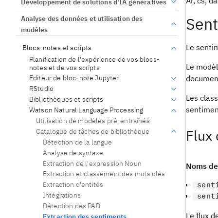
Ar, cs, da,
Développement de solutions d'IA génératives
Sent
Analyse des données et utilisation des
modèles
Le sentim
Blocs-notes et scripts
Planification de l'expérience de vos blocs-
Le modèl
notes et de vos scripts
document
Editeur de bloc-note Jupyter
RStudio
Les class
Bibliothèques et scripts
sentiment
Watson Natural Language Processing
Utilisation de modèles pré-entraînés
Flux 
Catalogue de tâches de bibliothèque
Détection de la langue
Analyse de syntaxe
Extraction de l'expression Noun
Noms de 
Extraction et classement des mots clés
sent
Extraction d'entités
Intégrations
sent
Détection des PAD
Le flux d
Extraction des sentiments