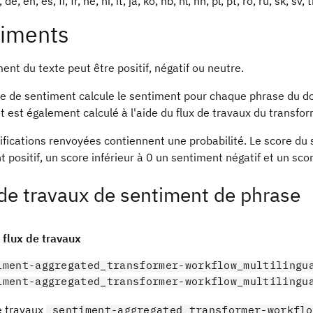
 de, en, es, fi, fr, he, hi, it, ja, ko, nb, nl, nn, pl, pt, ro, ru, sk, sv, 
iments
ent du texte peut être positif, négatif ou neutre.
e de sentiment calcule le sentiment pour chaque phrase du d
 est également calculé à l'aide du flux de travaux du transfo
ifications renvoyées contiennent une probabilité. Le score du 
 positif, un score inférieur à 0 un sentiment négatif et un sco
de travaux de sentiment de phrase
flux de travaux
iment-aggregated_transformer-workflow_multilingu
iment-aggregated_transformer-workflow_multilingu
e travaux
sentiment-aggregated_transformer-workflo