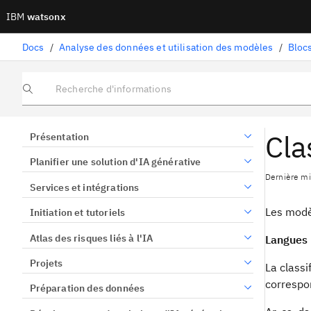
IBM
watsonx
Docs
/
Analyse des données et utilisation des modèles
/
Blocs
Recherche d'informations
Cla
Présentation
Planifier une solution d'IA générative
Dernière mi
Services et intégrations
Les modè
Initiation et tutoriels
Atlas des risques liés à l'IA
Langues 
Projets
La classi
correspo
Préparation des données